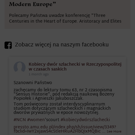
Modern Europe”
Polecamy Państwa uwadze konferencję "Three
Centuries in the Heart of Europe. Aristoracy and Elites
Zobacz więcej na naszym facebooku
Kobiecy dwór szlachecki w Rzeczypospolitej
w czasach saskich
1 month ago
Szanowni Państwo
zachęcamy do lektury tomu 63, nr 2 czasopisma
"Sensus Historie", pod redakcją naukową Bożeny
Popiołek i Agnieszki Jakuboszczak.
Tom poświęcony został interdyscyplinarnym
studiom dotyczącym szlacheckich i magnackich
dworów prywatnych w epoce nowożytnej.
#NCN
#women
'scourt
#kobiecydwórszlachecki
pressto.amu.edu.pl/index.php/sh/issue/view/3349?
fbclid=IwY2xjawS4cStleHRuA2FlbQIxMQBic
...
See More