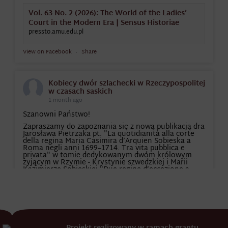
Vol. 63 No. 2 (2026): The World of the Ladies’
Court in the Modern Era | Sensus Historiae
pressto.amu.edu.pl
View on Facebook
·
Share
Kobiecy dwór szlachecki w Rzeczypospolitej
w czasach saskich
1 month ago
Szanowni Państwo!
Zapraszamy do zapoznania się z nową publikacją dra
Jarosława Pietrzaka pt. "La quotidianità alla corte
della regina Maria Casimira d’Arquien Sobieska a
Roma negli anni 1699–1714. Tra vita pubblica e
privata" w tomie dedykowanym dwóm królowym
żyjącym w Rzymie - Krystynie szwedzkiej i Marii
Kazimierze Sobieskiej "Due regine d’eccezione a
Roma. Cristina di Svezia e Maria Casimira
...
See More
Nowa publikacja z serii «Conferenze»: „Due
regine d'eccezione a Roma. Cristina di Svezia e
Maria Casimira Sobieska”
rzym.pan.pl