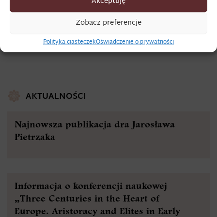
Akceptuję
Zobacz preferencje
Polityka ciasteczek
Oświadczenie o prywatności
AKTUALNOŚCI
Najnowsza publikacja dra Jarosława
Pietrzaka
Informacja o konferencji naukowej
„Three Centuries in the Heart of
Europe. Aristoracy and Elites in Early