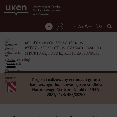
Uniwersytet Komisji
Edukacji Narodowej
w Krakowie
PL
EN
KOBIECY DWÓR SZLACHECKI W
RZECZYPOSPOLITEJ W CZASACH SASKICH.
STRUKTURA, LUDZIE, KULTURA, FUNKCJE.
Projekt realizowany w ramach grantu
badawczego finansowanego ze środków
Narodowego Centrum Nauki nr UMO-
2021/41/B/HS3/00253