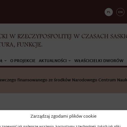
PL
EN
KI W RZECZYPOSPOLITEJ W CZASACH SASKI
TURA, FUNKCJE.
ÓŁ
O PROJEKCIE
AKTUALNOŚCI
WŁAŚCICIELKI DWORÓW
adawczego finansowanego ze środków Narodowego Centrum Nauk
Zarządzaj zgodami plików cookie
BINDALIK
 zapewnić jak najlepsze wrażenia, korzystamy z technologii, takich jak pliki