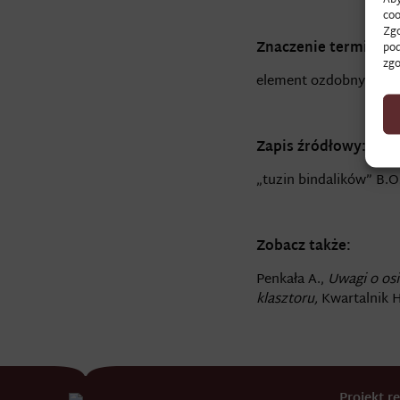
coo
Zgo
Znaczenie terminu:
pod
zgo
element ozdobny; rodz
Zapis źródłowy:
„tuzin bindalików” B.Os
Zobacz także:
Penkała A.,
Uwagi o os
klasztoru,
Kwartalnik H
Projekt 