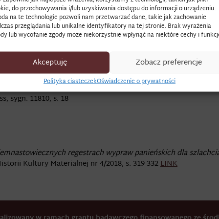
kie, do przechowywania i/lub uzyskiwania dostępu do informacji o urządzeniu.
da na te technologie pozwoli nam przetwarzać dane, takie jak zachowanie
czas przeglądania lub unikalne identyfikatory na tej stronie. Brak wyrażenia
dy lub wycofanie zgody może niekorzystnie wpłynąć na niektóre cechy i funkcj
aj dekoracyjnej tasiemki
Akceptuję
Zobacz preferencje
Polityka ciasteczek
Oświadczenie o prywatności
s, sygn. 11810, s. 18
iemnastowiecznych regestrach wypraw panieńskich dla szlachci
istorii Kultury Materialnej nr 4/2018, s. 319-332
LINK
realizowany w ramach grantu badawczego finansowanego ze śr