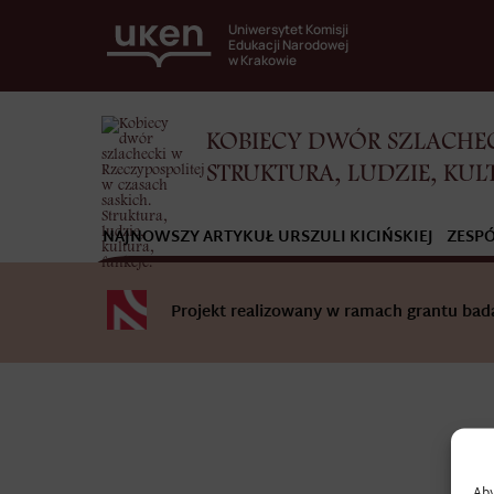
Uniwersytet Komisji
Edukacji Narodowej
w Krakowie
KOBIECY DWÓR SZLACHEC
STRUKTURA, LUDZIE, KUL
NAJNOWSZY ARTYKUŁ URSZULI KICIŃSKIEJ
ZESP
Projekt realizowany w ramach grantu b
Aby