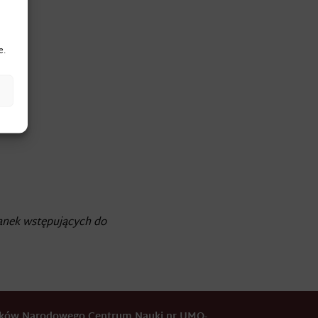
e.
anek wstępujących do
odków Narodowego Centrum Nauki nr UMO-