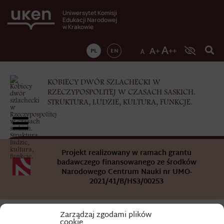
Uniwersytet Komisji
Edukacji Narodowej
w Krakowie
PL
EN
KOBIECY DWÓR SZLACHECKI W
RZECZYPOSPOLITEJ W CZASACH SASKICH.
STRUKTURA, LUDZIE, KULTURA, FUNKCJE.
Projekt realizowany w ramach grantu
badawczego finansowanego ze środków
Narodowego Centrum Nauki nr UMO-
2021/41/B/HS3/00253
Zarządzaj zgodami plików
cookie