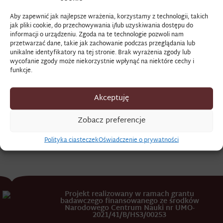
Aby zapewnić jak najlepsze wrażenia, korzystamy z technologii, takich
CIENKUSZ
jak pliki cookie, do przechowywania i/lub uzyskiwania dostępu do
informacji o urządzeniu. Zgoda na te technologie pozwoli nam
przetwarzać dane, takie jak zachowanie podczas przeglądania lub
unikalne identyfikatory na tej stronie. Brak wyrażenia zgody lub
alkohol słabej jakości, słabe lub złej jakości wino, piwo,
wycofanie zgody może niekorzystnie wpłynąć na niektóre cechy i
funkcje.
miód, podawane na dworach głównie dla służby lub
małoznaczących gości.
Akceptuję
Źródło
: AGAD, Akta osób i rodzin, sygn. 237, Regestra
percepty…
Zobacz preferencje
Zob. szerzej:
B. Popiołek,
Między kuchnią i spiżarnią (w
Polityka ciasteczek
Oświadczenie o prywatności
druku).
Projekt realizowany w ramach grantu
badawczego finansowanego ze środków
Narodowego Centrum Nauki nr UMO-
2021/41/B/HS3/00253