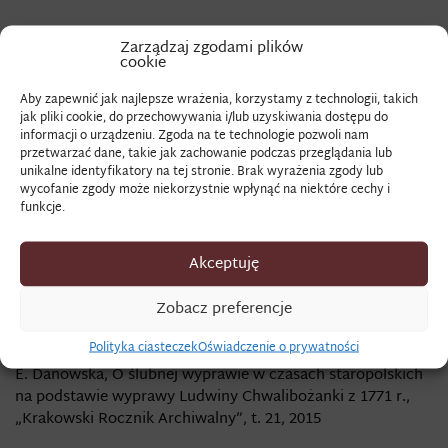
DEZABILE
Zarządzaj zgodami plików
cookie
Aby zapewnić jak najlepsze wrażenia, korzystamy z technologii, takich
jak pliki cookie, do przechowywania i/lub uzyskiwania dostępu do
Znaczenie terminu:
informacji o urządzeniu. Zgoda na te technologie pozwoli nam
przetwarzać dane, takie jak zachowanie podczas przeglądania lub
(fr. déshabillé) rodzaj lekkiej sukni – ubiór domowy
unikalne identyfikatory na tej stronie. Brak wyrażenia zgody lub
wycofanie zgody może niekorzystnie wpłynąć na niektóre cechy i
Zapis źródłowy:
funkcje.
„na swój przyjazd
un des abilez magnifique et nouvaux
”
AGAD, ARoskie, XXXIV/156, Katarzyna Barbara z
Akceptuję
Radziwiłłów Branicka do Kurdwanowskiego, [b.m], 24 X
1724,
Zobacz preferencje
Zobacz także:
Polityka ciasteczek
Oświadczenie o prywatności
E. Danowska, O ślubnej wyprawie w czasach staropolskich
na podstawie wyprawy Ludwiny Chwalibożanki z 1771 r.,
„Krakowski Rocznik Archiwalny”, t. 21, 2015