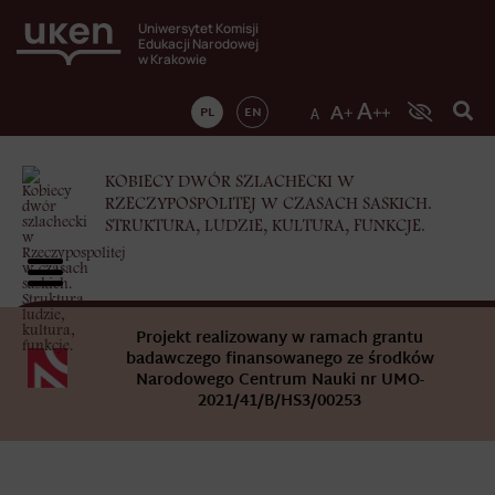
Uniwersytet Komisji
Edukacji Narodowej
w Krakowie
PL
EN
KOBIECY DWÓR SZLACHECKI W
RZECZYPOSPOLITEJ W CZASACH SASKICH.
STRUKTURA, LUDZIE, KULTURA, FUNKCJE.
Projekt realizowany w ramach grantu
badawczego finansowanego ze środków
Narodowego Centrum Nauki nr UMO-
2021/41/B/HS3/00253