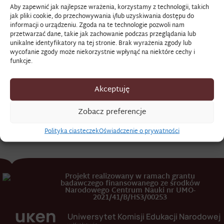
Aby zapewnić jak najlepsze wrażenia, korzystamy z technologii, takich
jak pliki cookie, do przechowywania i/lub uzyskiwania dostępu do
Egreta (fr. aigrette)
informacji o urządzeniu. Zgoda na te technologie pozwoli nam
przetwarzać dane, takie jak zachowanie podczas przeglądania lub
unikalne identyfikatory na tej stronie. Brak wyrażenia zgody lub
wycofanie zgody może niekorzystnie wpłynąć na niektóre cechy i
Pierwotnie wachlarzowata ozdoba z piór przypinana do
funkcje.
czapki lub brosza; w XVIII w. ozdoba kobiecych włosów,
peruk i nakryć głowy.
Akceptuję
Zob. szerzej: B. Popiołek,
Z poczucia piękna, z potrzeby
Zobacz preferencje
posiadania. Kobiecy świat rzeczy w osiemnastowiecznej
Rzeczypospolitej
, Warszawa 2024.
Polityka ciasteczek
Oświadczenie o prywatności
Projekt realizowany w ramach grantu
badawczego finansowanego ze środków
Narodowego Centrum Nauki nr UMO-
2021/41/B/HS3/00253
Uniwersytet Komisji Edukacji Narodowej