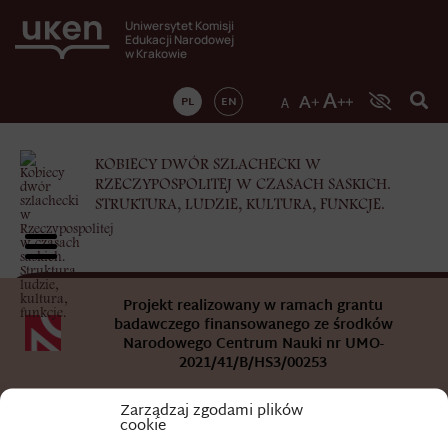
Uniwersytet Komisji
Edukacji Narodowej
w Krakowie
PL
EN
KOBIECY DWÓR SZLACHECKI W
RZECZYPOSPOLITEJ W CZASACH SASKICH.
STRUKTURA, LUDZIE, KULTURA, FUNKCJE.
Projekt realizowany w ramach grantu
badawczego finansowanego ze środków
Narodowego Centrum Nauki nr UMO-
2021/41/B/HS3/00253
Zarządzaj zgodami plików
cookie