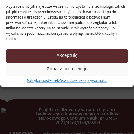
Aby zapewnić jak najlepsze wrażenia, korzystamy z technologii, takich
jak pliki cookie, do przechowywania i/lub uzyskiwania dostępu do
FAKCJANT
informacji o urządzeniu. Zgoda na te technologie pozwoli nam
przetwarzać dane, takie jak zachowanie podczas przeglądania lub
unikalne identyfikatory na tej stronie. Brak wyrażenia zgody lub
wycofanie zgody może niekorzystnie wpłynąć na niektóre cechy i
Fakcjant
– członek fakcji, stronnictwa politycznego, partii.
funkcje.
Źródło
: „
Electus tandem e[st
]
od jednych partyzantów i
fakcjantów
Dux Saxoniae Nomine….”
.
Akceptuję
K.J.K. Dziuliński,
Diariusz potocznych rzeczy i wydatków na
Zobacz preferencje
różne domowe potrzeby
, Pamiętnik, Biblioteka Jagiellońska,
rkps 2433, s. 38.
Polityka ciasteczek
Oświadczenie o prywatności
Projekt realizowany w ramach grantu
badawczego finansowanego ze środków
Narodowego Centrum Nauki nr UMO-
2021/41/B/HS3/00253