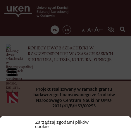
Uniwersytet Komisji
Edukacji Narodowej
w Krakowie
PL
EN
KOBIECY DWÓR SZLACHECKI W
RZECZYPOSPOLITEJ W CZASACH SASKICH.
STRUKTURA, LUDZIE, KULTURA, FUNKCJE.
Projekt realizowany w ramach grantu
badawczego finansowanego ze środków
Narodowego Centrum Nauki nr UMO-
2021/41/B/HS3/00253
Zarządzaj zgodami plików
cookie