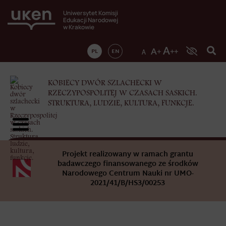
Uniwersytet Komisji
Edukacji Narodowej
w Krakowie
PL
EN
KOBIECY DWÓR SZLACHECKI W
RZECZYPOSPOLITEJ W CZASACH SASKICH.
STRUKTURA, LUDZIE, KULTURA, FUNKCJE.
Projekt realizowany w ramach grantu
badawczego finansowanego ze środków
Narodowego Centrum Nauki nr UMO-
2021/41/B/HS3/00253