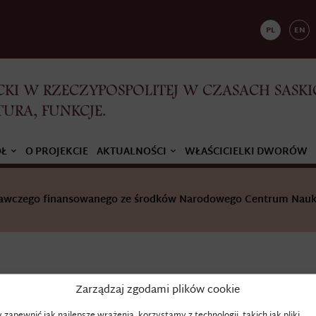
PL
EN
KI W RZECZYPOSPOLITEJ W CZASACH SASKI
TURA, FUNKCJE.
ÓŁ
O PROJEKCIE
AKTUALNOŚCI
WŁAŚCICIELKI DWORÓW
adawczego finansowanego ze środków Narodowego Centrum Nauk
Zarządzaj zgodami plików cookie
FRYKAS
 zapewnić jak najlepsze wrażenia, korzystamy z technologii, takich jak pliki