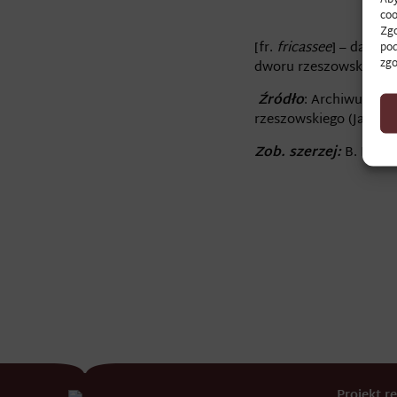
coo
Zgo
[fr.
fricassee
] – dawna 
pod
zgo
dworu rzeszowskiego 
Źródło
: Archiwum Pa
rzeszowskiego (Jadłosp
Zob. szerzej:
B. Popio
Projekt 