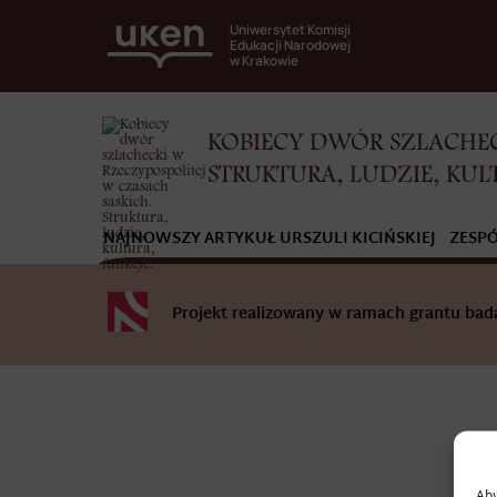
Uniwersytet Komisji
Edukacji Narodowej
w Krakowie
KOBIECY DWÓR SZLACHEC
STRUKTURA, LUDZIE, KUL
NAJNOWSZY ARTYKUŁ URSZULI KICIŃSKIEJ
ZESP
Projekt realizowany w ramach grantu b
Aby