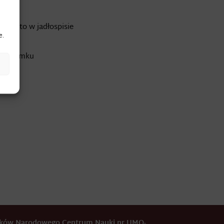
 często w jadłospisie
e.
arz zamku
odków Narodowego Centrum Nauki nr UMO-