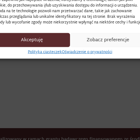
kie, do przechowywania i/lub uzyskiwania dostępu do informacji o urządzeniu.
da na te technologie pozwoli nam przetwarzać dane, takie jak zachowanie
potrawka francuska z kilku rodzajów krojonego mięsa, występuje
czas przeglądania lub unikalne identyfikatory na tej stronie. Brak wyrażenia
dy lub wycofanie zgody może niekorzystnie wpłynąć na niektóre cechy i funkcj
Lubomirskich.
ństwowe w Rzeszowie, Archiwum Lubomirskich, sygn. 228. Szaf
Akceptuję
Zobacz preferencje
isy) 1778–1780.
Polityka ciasteczek
Oświadczenie o prywatności
łek,
Między kuchnią i spiżarnią (w druku).
realizowany w ramach grantu badawczego finansowanego ze śr