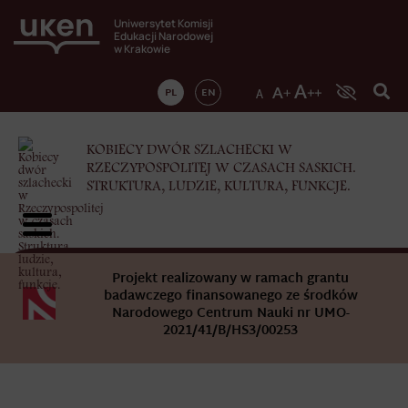
Uniwersytet Komisji
Edukacji Narodowej
w Krakowie
PL
EN
KOBIECY DWÓR SZLACHECKI W
RZECZYPOSPOLITEJ W CZASACH SASKICH.
STRUKTURA, LUDZIE, KULTURA, FUNKCJE.
Projekt realizowany w ramach grantu
badawczego finansowanego ze środków
Narodowego Centrum Nauki nr UMO-
2021/41/B/HS3/00253