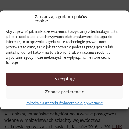
GRODETUR
Zarządzaj zgodami plików
cookie
Aby zapewnić jak najlepsze wrażenia, korzystamy z technologii, takich
Znaczenie terminu:
jak pliki cookie, do przechowywania i/lub uzyskiwania dostępu do
informacji o urządzeniu. Zgoda na te technologie pozwoli nam
(fr.
gros de Tours
) – dawniej ciężka tkanina jedwabna
przetwarzać dane, takie jak zachowanie podczas przeglądania lub
wyrabiana w Tours we Francji o splocie podwójnego rypsu.
unikalne identyfikatory na tej stronie. Brak wyrażenia zgody lub
wycofanie zgody może niekorzystnie wpłynąć na niektóre cechy i
Zapis źródłowy:
funkcje.
„Rękawy grodeturowe fioletowe od saku odprute”
Akceptuję
(Inwentarz rzeczy ruchomych spisanych po śmierci Joanny
i Karola Charczowskich, kasztelanów przemyskich, AP
Zobacz preferencje
Przemyśl, AZKL, sygn. 99, s. 13)
Zobacz także:
Polityka ciasteczek
Oświadczenie o prywatności
A. Penkała, Panieńskie ochędóstwo. Kwestie posagowe i
wienne w małżeństwach szlachty województwa
krakowskiego w czasach saskich, Kraków 2016, s. 301
LINK