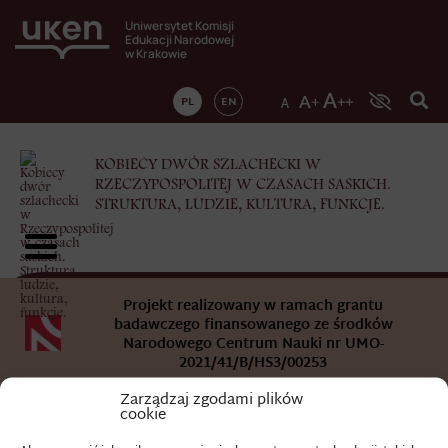
Uniwersytet Komisji
Edukacji Narodowej
w Krakowie
PL
EN
KOBIECY DWÓR SZLACHECKI W
RZECZYPOSPOLITEJ W CZASACH SASKICH.
STRUKTURA, LUDZIE, KULTURA, FUNKCJE.
Projekt realizowany w ramach grantu
badawczego finansowanego ze środków
Narodowego Centrum Nauki nr UMO-
2021/41/B/HS3/00253
Zarządzaj zgodami plików
cookie