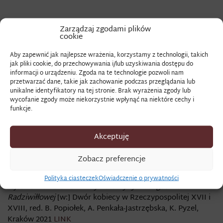
HARAS
Zarządzaj zgodami plików
cookie
Aby zapewnić jak najlepsze wrażenia, korzystamy z technologii, takich
Znaczenie terminu:
jak pliki cookie, do przechowywania i/lub uzyskiwania dostępu do
informacji o urządzeniu. Zgoda na te technologie pozwoli nam
szorstka, lekka tkanina wełniana
przetwarzać dane, takie jak zachowanie podczas przeglądania lub
unikalne identyfikatory na tej stronie. Brak wyrażenia zgody lub
Zapis źródłowy:
wycofanie zgody może niekorzystnie wpłynąć na niektóre cechy i
funkcje.
„płótno lniane szare pod dziurki, haras granatowy”.AGAD,
AR, dz. XXIX, rkps 29
Akceptuję
Zobacz także:
Zobacz preferencje
A. Penkała-Jastrzębska,
Służba na kobiecym dworze
magnackim. Przyczynek do analizy zagadnienia w świetle
Polityka ciasteczek
Oświadczenie o prywatności
rejestrów dworskich Anny Katarzyny z Sanguszków
Radziwiłłowej
[w:] Dwór kobiecy w Rzeczypospolitej XVII i
XVIII, red. B. Popiołek, A. Penkała-Jastrzębska, K. Pyzel,
Kraków 2021
LINK