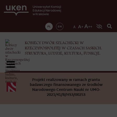
Uniwersytet Komisji
Edukacji Narodowej
w Krakowie
PL
EN
KOBIECY DWÓR SZLACHECKI W
RZECZYPOSPOLITEJ W CZASACH SASKICH.
STRUKTURA, LUDZIE, KULTURA, FUNKCJE.
Projekt realizowany w ramach grantu
badawczego finansowanego ze środków
Narodowego Centrum Nauki nr UMO-
2021/41/B/HS3/00253