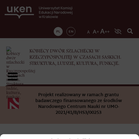
Uniwersytet Komisji
Edukacji Narodowej
w Krakowie
PL
EN
KOBIECY DWÓR SZLACHECKI W
RZECZYPOSPOLITEJ W CZASACH SASKICH.
STRUKTURA, LUDZIE, KULTURA, FUNKCJE.
Projekt realizowany w ramach grantu
badawczego finansowanego ze środków
Narodowego Centrum Nauki nr UMO-
2021/41/B/HS3/00253