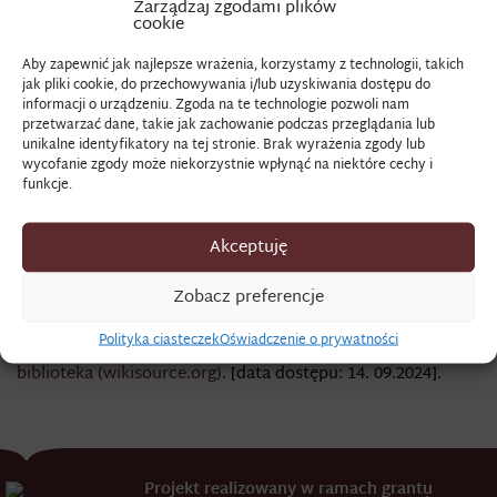
Zarządzaj zgodami plików
cookie
JEŁ
Aby zapewnić jak najlepsze wrażenia, korzystamy z technologii, takich
jak pliki cookie, do przechowywania i/lub uzyskiwania dostępu do
informacji o urządzeniu. Zgoda na te technologie pozwoli nam
przetwarzać dane, takie jak zachowanie podczas przeglądania lub
zapewne od słowa ił, obecnie oznaczającego rodzaj skały
unikalne identyfikatory na tej stronie. Brak wyrażenia zgody lub
osadowej, ale w języku staropolskim, mogło oznaczać glinę,
wycofanie zgody może niekorzystnie wpłynąć na niektóre cechy i
tak jak we fragmencie Biblii Jakuba Wujka odnoszącym się
funkcje.
do budowy wieży Babel, Rdz 11,3: „Y rzekli, ieden do
bliskiego swego: Póydźćie, naczyńmy cegieł y wypalmy ią
Akceptuję
ogniem. Y mieli cegłę miasto kamienia, a ił kliowaty miasto
wapna”. Gliną można było utwardzić podłogę boiska
Zobacz preferencje
służącego do młócenia zboża.
Polityka ciasteczek
Oświadczenie o prywatności
Zob. szerzej:
Biblia Wujka
(1923) – Wikiźródła, wolna
biblioteka (wikisource.org)
. [data dostępu: 14. 09.2024].
Projekt realizowany w ramach grantu