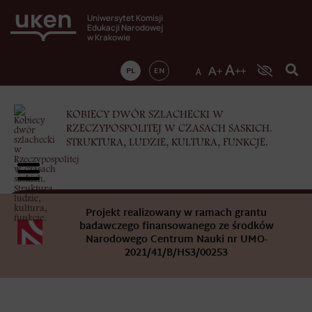
Uniwersytet Komisji
Edukacji Narodowej
w Krakowie
PL
EN
KOBIECY DWÓR SZLACHECKI W
RZECZYPOSPOLITEJ W CZASACH SASKICH.
STRUKTURA, LUDZIE, KULTURA, FUNKCJE.
Projekt realizowany w ramach grantu
badawczego finansowanego ze środków
Narodowego Centrum Nauki nr UMO-
2021/41/B/HS3/00253