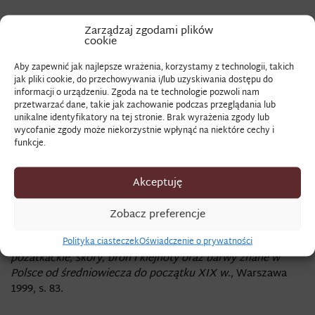
Zarządzaj zgodami plików
KARMAZYNOWY
cookie
Aby zapewnić jak najlepsze wrażenia, korzystamy z technologii, takich
jak pliki cookie, do przechowywania i/lub uzyskiwania dostępu do
kolor nasyconej czerwieni dojrzałej maliny. Pozyskiwany
informacji o urządzeniu. Zgoda na te technologie pozwoli nam
był z kermesu lub koszenili. W dawnej Polsce była to
przetwarzać dane, takie jak zachowanie podczas przeglądania lub
ulubiona barwa szlachty.
unikalne identyfikatory na tej stronie. Brak wyrażenia zgody lub
wycofanie zgody może niekorzystnie wpłynąć na niektóre cechy i
Źródło
: „Na kontusz chłopcu Dominikowi kupiło się sukna
funkcje.
łokci 4, po złotych 4 i groszy 10 i potrzeby karmazynowe”.
Akceptuję
K.J.K. Dziuliński,
Diariusz potocznych rzeczy i wydatków na
różne domowe potrzeby
, Pamiętnik, Biblioteka Jagiellońska,
Zobacz preferencje
rkps 2433, s. 5.
Zob. szerzej:
I. Turnau,
Słownik ubiorów. Tkaniny, wyroby
Polityka ciasteczek
Oświadczenie o prywatności
pozatkackie, skóry, broń i klejnoty oraz barwy znane w
Polsce od średniowiecza do początku XIX w
., Warszawa
1999, s. 83.