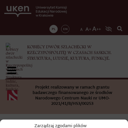
Uniwersytet Komisji
Edukacji Narodowej
w Krakowie
PL
EN
KOBIECY DWÓR SZLACHECKI W
RZECZYPOSPOLITEJ W CZASACH SASKICH.
STRUKTURA, LUDZIE, KULTURA, FUNKCJE.
Projekt realizowany w ramach grantu
badawczego finansowanego ze środków
Narodowego Centrum Nauki nr UMO-
2021/41/B/HS3/00253
Zarządzaj zgodami plików