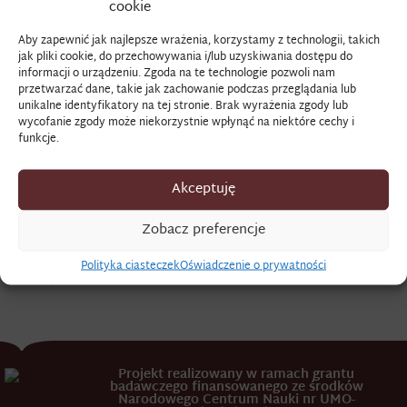
cookie
Aby zapewnić jak najlepsze wrażenia, korzystamy z technologii, takich
OKSEN
jak pliki cookie, do przechowywania i/lub uzyskiwania dostępu do
informacji o urządzeniu. Zgoda na te technologie pozwoli nam
przetwarzać dane, takie jak zachowanie podczas przeglądania lub
unikalne identyfikatory na tej stronie. Brak wyrażenia zgody lub
[właśc. okseft (niem.
Oxhoft
)] – miara pojemności płynów
wycofanie zgody może niekorzystnie wpłynąć na niektóre cechy i
głownie wina i piwa, tzw. wielka beczka. Jeden okseft pruski
funkcje.
liczył 206 litrów, w różnych krajach miara ta wahała się od
200 do 600 litrów.
Akceptuję
Źródło:
AP Przemyśl, AMP, rkps 1241, s. 14, Rachunki
gospodarcze prywatne z 1758 r.
Zobacz preferencje
Zob. szerzej:
B. Popiołek,
Między kuchnią i spiżarnią (w
Polityka ciasteczek
Oświadczenie o prywatności
druku).
Projekt realizowany w ramach grantu
badawczego finansowanego ze środków
Narodowego Centrum Nauki nr UMO-