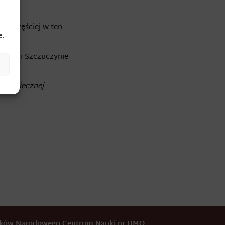
 najczęściej w ten
e.
zynie i Szczu­czynie
astowiecznej
odków Narodowego Centrum Nauki nr UMO-