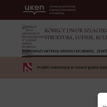
Uniwersytet Komisji
Edukacji Narodowej
w Krakowie
KOBIECY DWÓR SZLACHEC
STRUKTURA, LUDZIE, KUL
NAJNOWSZY ARTYKUŁ URSZULI KICIŃSKIEJ
ZESP
Projekt realizowany w ramach grantu b
Aby