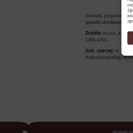
coo
Zgo
Dochód, przychody – ró
pod
zgo
sposób określano docho
Źródło
: AGAD, APRadz,
1700–1703.
Zob. szerzej:
B. Popio
Rzeczypospolitej,
Wars
Projekt 