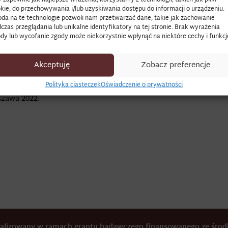
kie, do przechowywania i/lub uzyskiwania dostępu do informacji o urządzeniu.
da na te technologie pozwoli nam przetwarzać dane, takie jak zachowanie
żnego rodzaju dochody i zyski, które trafiały do dworskiej kasy,
czas przeglądania lub unikalne identyfikatory na tej stronie. Brak wyrażenia
dy lub wycofanie zgody może niekorzystnie wpłynąć na niektóre cechy i funkcj
dy z dóbr ziemskich, browarów, kopalń, hut itp.
 sygn. 440, s. 64, Regestr percepty i ekspensy w Warszawie, Rad
Akceptuję
Zobacz preferencje
Polityka ciasteczek
Oświadczenie o prywatności
łek,
Rytuały codzienności. Świat szlacheckiego dworu w osiemn
zawa 2022.
realizowany w ramach grantu badawczego finansowanego ze śr