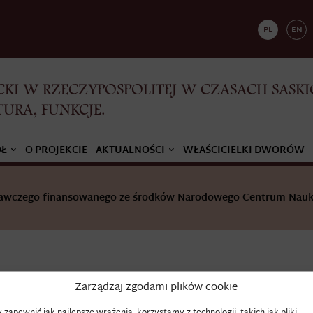
PL
EN
KI W RZECZYPOSPOLITEJ W CZASACH SASKI
TURA, FUNKCJE.
ÓŁ
O PROJEKCIE
AKTUALNOŚCI
WŁAŚCICIELKI DWORÓW
adawczego finansowanego ze środków Narodowego Centrum Nauk
Zarządzaj zgodami plików cookie
Percepta
 zapewnić jak najlepsze wrażenia, korzystamy z technologii, takich jak pliki