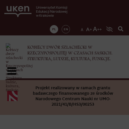
Uniwersytet Komisji
Edukacji Narodowej
w Krakowie
PL
EN
KOBIECY DWÓR SZLACHECKI W
RZECZYPOSPOLITEJ W CZASACH SASKICH.
STRUKTURA, LUDZIE, KULTURA, FUNKCJE.
Projekt realizowany w ramach grantu
badawczego finansowanego ze środków
Narodowego Centrum Nauki nr UMO-
2021/41/B/HS3/00253