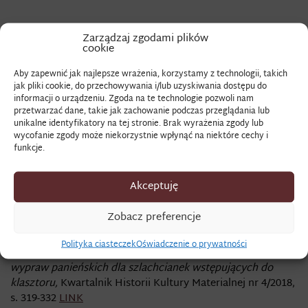
PODPINKA
Zarządzaj zgodami plików
cookie
Aby zapewnić jak najlepsze wrażenia, korzystamy z technologii, takich
Znaczenie terminu:
jak pliki cookie, do przechowywania i/lub uzyskiwania dostępu do
informacji o urządzeniu. Zgoda na te technologie pozwoli nam
rodzaj podbicia, stosowanego w ubraniach noszonych
przetwarzać dane, takie jak zachowanie podczas przeglądania lub
unikalne identyfikatory na tej stronie. Brak wyrażenia zgody lub
zimą, przypinanego od spodu odzienia
wycofanie zgody może niekorzystnie wpłynąć na niektóre cechy i
funkcje.
Zapis źródłowy:
w rejestrze majątkowym do zakupu „tuzin podpinek”
Akceptuję
Zobacz preferencje
Zobacz także:
Polityka ciasteczek
Oświadczenie o prywatności
Penkała A.,
Uwagi o osiemnastowiecznych regestrach
wypraw panieńskich dla szlachcianek wstępujących do
klasztoru,
Kwartalnik Historii Kultury Materialnej nr 4/2018,
s. 319-332
LINK