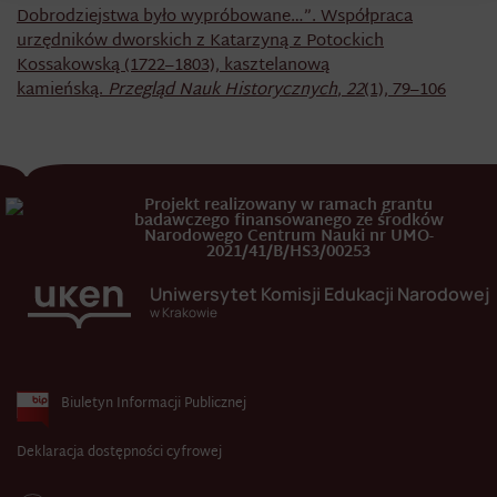
Dobrodziejstwa było wypróbowane…”. Współpraca
urzędników dworskich z Katarzyną z Potockich
Kossakowską (1722–1803), kasztelanową
kamieńską.
Przegląd Nauk Historycznych
,
22
(1), 79–106
Projekt realizowany w ramach grantu
badawczego finansowanego ze środków
Narodowego Centrum Nauki nr UMO-
2021/41/B/HS3/00253
Uniwersytet Komisji Edukacji Narodowej
w Krakowie
Biuletyn Informacji Publicznej
Deklaracja dostępności cyfrowej