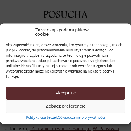
POSUCHA
Zarządzaj zgodami plików
cookie
Znaczenie terminu:
Aby zapewnić jak najlepsze wrażenia, korzystamy z technologii, takich
długotrwały brak deszczu i utrzymujące się przez dłuższy
jak pliki cookie, do przechowywania i/lub uzyskiwania dostępu do
czas upały
informacji o urządzeniu. Zgoda na te technologie pozwoli nam
przetwarzać dane, takie jak zachowanie podczas przeglądania lub
Zapis źródłowy:
unikalne identyfikatory na tej stronie. Brak wyrażenia zgody lub
wycofanie zgody może niekorzystnie wpłynąć na niektóre cechy i
„posuchy tu mamy wielkie, jeszcześmy deszczu nie mieli
funkcje.
tej wiosny, na zboża i pasieki arcy źle, stare gumna wojska
wyjedli, nowych niewielkich spodziewać się należy, głód
Akceptuję
pewny będzie” [Franciszek Mysłowski do Katarzyny z
Potockich Kossakowskiej, AGAD, ZAzPKB, sygn. 76a,
Zobacz preferencje
b.m.,
28 V 1769, k. 64]
Zobacz także:
Polityka ciasteczek
Oświadczenie o prywatności
U. Kicińska,
„Zaufanie mi w interesach śp. JW. Państwa i