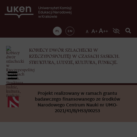
Uniwersytet Komisji
Edukacji Narodowej
w Krakowie
PL
EN
KOBIECY DWÓR SZLACHECKI W
RZECZYPOSPOLITEJ W CZASACH SASKICH.
STRUKTURA, LUDZIE, KULTURA, FUNKCJE.
Projekt realizowany w ramach grantu
badawczego finansowanego ze środków
Narodowego Centrum Nauki nr UMO-
2021/41/B/HS3/00253