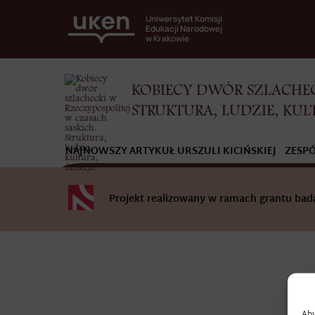
Uniwersytet Komisji
Edukacji Narodowej
w Krakowie
KOBIECY DWÓR SZLACHEC
STRUKTURA, LUDZIE, KUL
NAJNOWSZY ARTYKUŁ URSZULI KICIŃSKIEJ
ZESP
Projekt realizowany w ramach grantu b
Aby