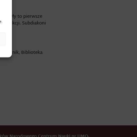
kim były to pierwsze
e.
ia lekcji. Subdiakoni
Pamiętnik, Biblioteka
odków Narodowego Centrum Nauki nr UMO-