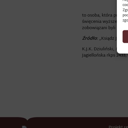
coo
Zgo
to osoba, która przyję
pod
zgo
święcenia wyższe, któr
zobowiązani byli do od
Źródło
: „Ksiądz Jan M
K.J.K. Dziuliński,
Diari
Jagiellońska rkps 2433, 
Projekt 