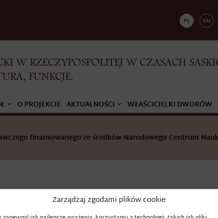
PL
EN
KI W RZECZYPOSPOLITEJ W CZASACH SASKI
TURA, FUNKCJE.
ÓŁ
O PROJEKCIE
AKTUALNOŚCI
WŁAŚCICIELKI DWORÓW
adawczego finansowanego ze środków Narodowego Centrum Nauk
Zarządzaj zgodami plików cookie
SUBDIAKON
 zapewnić jak najlepsze wrażenia, korzystamy z technologii, takich jak pliki