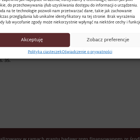
kie, do przechowywania i/lub uzyskiwania dostępu do informacji o urządzeniu.
da na te technologie pozwoli nam przetwarzać dane, takie jak zachowanie
ła święcenia subdiakonatu. Do 1972 r. w Kościele rzymskokatolic
czas przeglądania lub unikalne identyfikatory na tej stronie. Brak wyrażenia
dy lub wycofanie zgody może niekorzystnie wpłynąć na niektóre cechy i funkcj
e upoważniały do asystowania podczas uroczystej mszy i śpiewan
prawiania brewiarza i przestrzegania celibatu.
Akceptuję
Zobacz preferencje
oskalski święcił się na subdiakony na zamku krakowskim”.
Polityka ciasteczek
Oświadczenie o prywatności
usz potocznych rzeczy i wydatków na różne domowe potrzeby
, 
s. 35.
realizowany w ramach grantu badawczego finansowanego ze śr