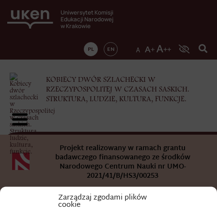
Uniwersytet Komisji
Edukacji Narodowej
w Krakowie
PL
EN
KOBIECY DWÓR SZLACHECKI W
RZECZYPOSPOLITEJ W CZASACH SASKICH.
STRUKTURA, LUDZIE, KULTURA, FUNKCJE.
Projekt realizowany w ramach grantu
badawczego finansowanego ze środków
Narodowego Centrum Nauki nr UMO-
2021/41/B/HS3/00253
Zarządzaj zgodami plików
cookie