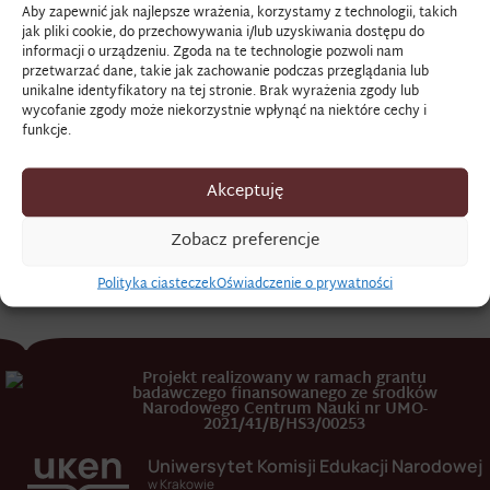
Aby zapewnić jak najlepsze wrażenia, korzystamy z technologii, takich
jak pliki cookie, do przechowywania i/lub uzyskiwania dostępu do
TERKLAS
informacji o urządzeniu. Zgoda na te technologie pozwoli nam
przetwarzać dane, takie jak zachowanie podczas przeglądania lub
unikalne identyfikatory na tej stronie. Brak wyrażenia zgody lub
wycofanie zgody może niekorzystnie wpłynąć na niektóre cechy i
funkcje.
to wełniana tkanina używana wówczas w Małopolsce.
Źródło
: „Sprawiłem sobie suknię zwierzchnią terklasową”.
Akceptuję
K.J.K. Dziuliński,
Diariusz potocznych rzeczy i wydatków na
Zobacz preferencje
różne domowe potrzeby
, Pamiętnik, Biblioteka Jagiellońska
rkps 2433, s. 37.
Polityka ciasteczek
Oświadczenie o prywatności
Projekt realizowany w ramach grantu
badawczego finansowanego ze środków
Narodowego Centrum Nauki nr UMO-
2021/41/B/HS3/00253
Uniwersytet Komisji Edukacji Narodowej
w Krakowie