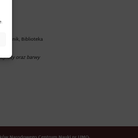
e.
Pamiętnik, Biblioteka
klejnoty oraz barwy
odków Narodowego Centrum Nauki nr UMO-