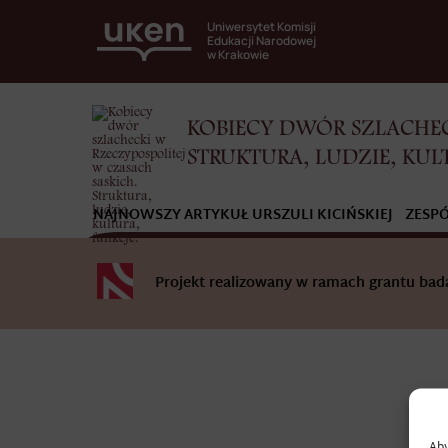
Uniwersytet Komisji
Edukacji Narodowej
w Krakowie
KOBIECY DWÓR SZLACHEC
STRUKTURA, LUDZIE, KUL
NAJNOWSZY ARTYKUŁ URSZULI KICIŃSKIEJ
ZESP
Projekt realizowany w ramach grantu b
Aby