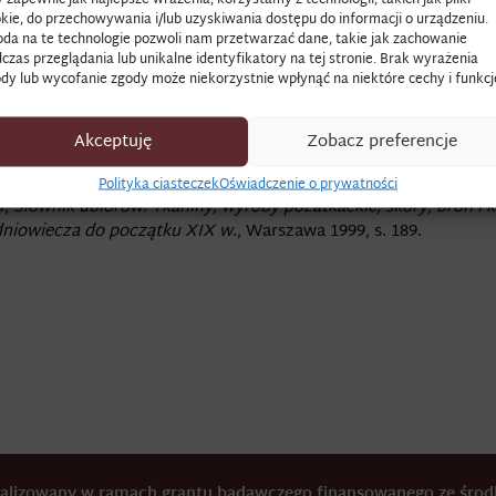
kie, do przechowywania i/lub uzyskiwania dostępu do informacji o urządzeniu.
da na te technologie pozwoli nam przetwarzać dane, takie jak zachowanie
y; zawiniątko, paczka, worek.
czas przeglądania lub unikalne identyfikatory na tej stronie. Brak wyrażenia
dy lub wycofanie zgody może niekorzystnie wpłynąć na niektóre cechy i funkcj
i przywiózł mi z Krakowa sukna na tłomok łokci 4”.
Akceptuję
Zobacz preferencje
usz potocznych rzeczy i wydatków na różne domowe potrzeby
, 
s. 5.
Polityka ciasteczek
Oświadczenie o prywatności
u,
Słownik ubiorów. Tkaniny, wyroby pozatkackie, skóry, broń i 
dniowiecza do początku XIX w
., Warszawa 1999, s. 189.
realizowany w ramach grantu badawczego finansowanego ze śr