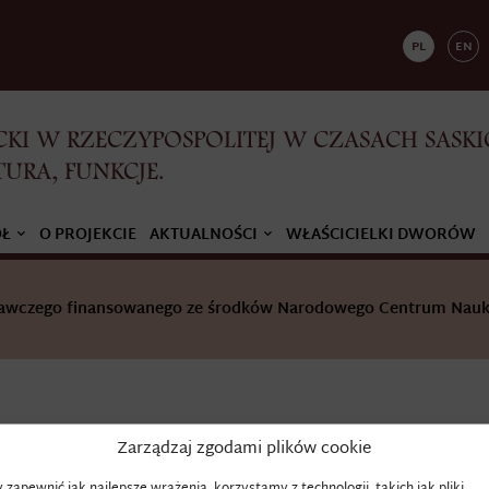
PL
EN
KI W RZECZYPOSPOLITEJ W CZASACH SASKI
TURA, FUNKCJE.
ÓŁ
O PROJEKCIE
AKTUALNOŚCI
WŁAŚCICIELKI DWORÓW
adawczego finansowanego ze środków Narodowego Centrum Nauk
Zarządzaj zgodami plików cookie
TŁOMOK
 zapewnić jak najlepsze wrażenia, korzystamy z technologii, takich jak pliki