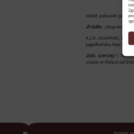
coo
Zgo
tobół, pakunek podróżn
pod
zgo
Źródło
: „Wojciechowsk
K.J.K. Dziuliński,
Diari
Jagiellońska rkps 2433, 
Zob. szerzej:
I. Turna
znane w Polsce od śre
Projekt 