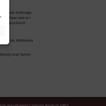
ube sukno średniego
e.
ne. Wytwarzane w I
ryć wierzchnich.
Pamiętnik, Biblioteka
lejnoty oraz barwy
odków Narodowego Centrum Nauki nr UMO-