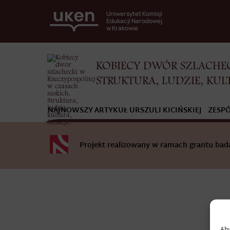
Uniwersytet Komisji
Edukacji Narodowej
w Krakowie
KOBIECY DWÓR SZLACHEC
STRUKTURA, LUDZIE, KUL
NAJNOWSZY ARTYKUŁ URSZULI KICIŃSKIEJ
ZESP
Projekt realizowany w ramach grantu b
Aby