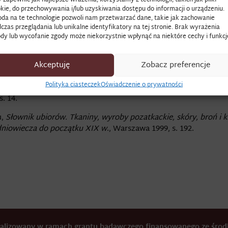
kie, do przechowywania i/lub uzyskiwania dostępu do informacji o urządzeniu.
da na te technologie pozwoli nam przetwarzać dane, takie jak zachowanie
ący, taki jakich wiele. W kontekście tkanin zaś „tuzinek”, to gr
czas przeglądania lub unikalne identyfikatory na tej stronie. Brak wyrażenia
dy lub wycofanie zgody może niekorzystnie wpłynąć na niektóre cechy i funkcj
ykłym i przednim. Mogło być w różnych kolorach oraz nakrapia
zy XVI a XVIII wieku. Przeznaczano je na pokrycia zimowych ok
Akceptuję
Zobacz preferencje
u kontusz obłoczysty tuzinkowy”.
Polityka ciasteczek
Oświadczenie o prywatności
usz potocznych rzeczy i wydatków na różne domowe potrzeby
, 
s. 14.
u,
Słownik ubiorów. Tkaniny, wyroby pozatkackie, skóry, broń i k
dniowiecza do początku XIX w
., Warszawa 1999, s. 192.
realizowany w ramach grantu badawczego finansowanego ze śr