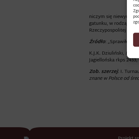
coo
Zgo
niczym się niewyróżniaj
pod
zgo
gatunku, w rodzaju zw
Rzeczypospolitej międ
Źródło
: „Sprawiłem m
K.J.K. Dziuliński,
Diari
Jagiellońska rkps 2433, 
Zob. szerzej
: I. Turna
znane w Polsce od śre
Projekt 