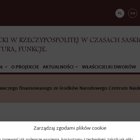
PL
EN
KI W RZECZYPOSPOLITEJ W CZASACH SASKI
TURA, FUNKCJE.
ÓŁ
O PROJEKCIE
AKTUALNOŚCI
WŁAŚCICIELKI DWORÓW
adawczego finansowanego ze środków Narodowego Centrum Nauk
Zarządzaj zgodami plików cookie
TUZINKOWY
 zapewnić jak najlepsze wrażenia, korzystamy z technologii, takich jak pliki