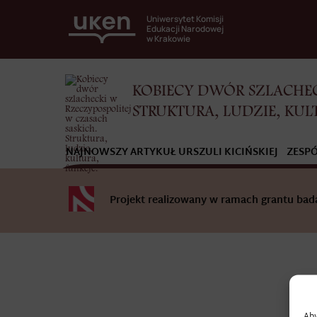
Uniwersytet Komisji
Edukacji Narodowej
w Krakowie
KOBIECY DWÓR SZLACHEC
STRUKTURA, LUDZIE, KUL
NAJNOWSZY ARTYKUŁ URSZULI KICIŃSKIEJ
ZESP
Projekt realizowany w ramach grantu b
Aby