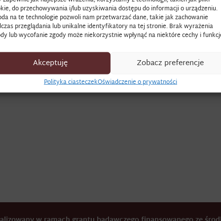
kie, do przechowywania i/lub uzyskiwania dostępu do informacji o urządzeniu.
da na te technologie pozwoli nam przetwarzać dane, takie jak zachowanie
 potocznie inne określenie tej ryby.
czas przeglądania lub unikalne identyfikatory na tej stronie. Brak wyrażenia
dy lub wycofanie zgody może niekorzystnie wpłynąć na niektóre cechy i funkcj
Compendium ferculorum albo zebranie potraw
, oprac. i wyd. 
one, Warszawa 2021.
Akceptuję
Zobacz preferencje
Polityka ciasteczek
Oświadczenie o prywatności
realizowany w ramach grantu badawczego finansowanego ze śr