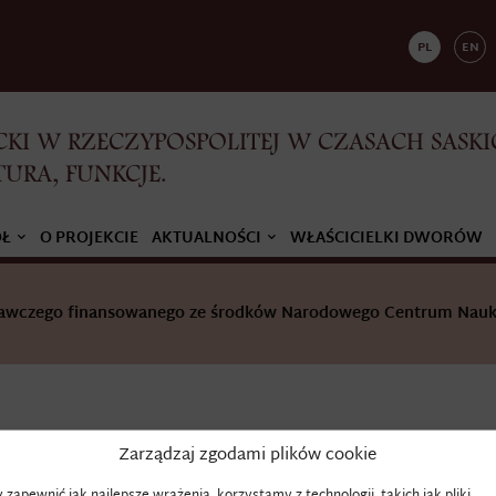
PL
EN
KI W RZECZYPOSPOLITEJ W CZASACH SASKI
TURA, FUNKCJE.
ÓŁ
O PROJEKCIE
AKTUALNOŚCI
WŁAŚCICIELKI DWORÓW
adawczego finansowanego ze środków Narodowego Centrum Nauk
Zarządzaj zgodami plików cookie
WYZINA
 zapewnić jak najlepsze wrażenia, korzystamy z technologii, takich jak pliki