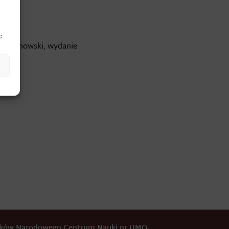
e.
J. Dumanowski, wydanie
odków Narodowego Centrum Nauki nr UMO-