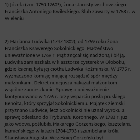
1) Józefa (zm. 1750-1760?), żona starosty wschowskiego
Franciszka Antoniego Kwileckiego. Ślub zawarty w 1758 r. w
Wieleniu
2) Marianna Ludwika (1747-1802), od 1759 roku żona
Franciszka Ksawerego Sokolnickiego. Małżeństwo
unieważnione w 1769 r. Mąż znęcał się nad żoną i bił ją.
Ludwika zamieszkała w klasztorze cysterek w Ołoboku,
gdzie ksienią była jej ciotka Ludwika Koźmińska. W 1775 r.
wyznaczono komisję mającą rozsądzić spór między
małżonkami. Dekret nuncjusza nakazał małżonkom
wspólne zamieszkanie. Sprawę o unieważnienie
kontynuowano w 1776 r. przy wsparciu posła pruskiego
Benoita, który sprzyjał Sokolnickiemu. Majątek ziemski
przyznano Ludwice, lecz Sokolnicki nie uznał wyroku a
sprawę odesłano do Trybunału Koronnego. W 1783 r. już
jako wdowa poślubiła Makarego Gorzeńskiego, kasztelana
kamieńskiego w latach 1784-1793 i szambelana króla
Stanisława Augusta. Wcześniej Gorzeński był