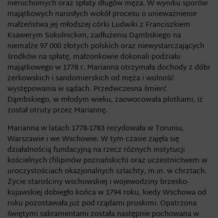
nieruchomych oraz spłaty długów męża. W wyniku sporów
majątkowych narosłych wokół procesu o unieważnienie
małżeństwa jej młodszej córki Ludwiki z Franciszkiem
Ksawerym Sokolnickim, zadłużenia Dąmbskiego na
niemalże 97 000 złotych polskich oraz niewystarczających
środków na spłatę, małżonkowie dokonali podziału
majątkowego w 1778 r. Marianna otrzymała dochody z dóbr
żerkowskich i sandomierskich od męża i wolność
występowania w sądach. Przedwczesna śmierć
Dąmbskiego, w młodym wieku, zaowocowała plotkami, iż
został otruty przez Mariannę.
Marianna w latach 1778-1783 rezydowała w Toruniu,
Warszawie i we Wschowie. W tym czasie zajęła się
działalnością fundacyjną na rzecz różnych instytucji
kościelnych (filipinów poznańskich) oraz uczestnictwem w
uroczystościach okazjonalnych szlachty, m.in. w chrztach.
Życie starościny wschowskiej i wojewodziny brzesko-
kujawskiej dobiegło końca w 1794 roku, kiedy Wschowa od
roku pozostawała już pod rządami pruskimi. Opatrzona
świętymi sakramentami została następnie pochowana w