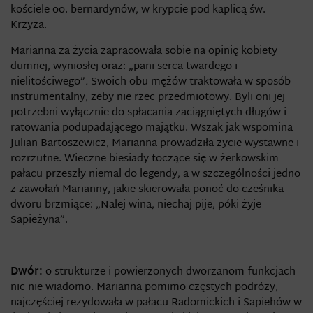
kościele oo. bernardynów, w krypcie pod kaplicą św.
Krzyża.
Marianna za życia zapracowała sobie na opinię kobiety
dumnej, wyniosłej oraz: „pani serca twardego i
nielitościwego”
.
Swoich obu mężów traktowała w sposób
instrumentalny, żeby nie rzec przedmiotowy. Byli oni jej
potrzebni wyłącznie do spłacania zaciągniętych długów i
ratowania podupadającego majątku. Wszak jak wspomina
Julian Bartoszewicz, Marianna prowadziła życie wystawne i
rozrzutne. Wieczne biesiady toczące się w żerkowskim
pałacu przeszły niemal do legendy, a w szczególności jedno
z zawołań Marianny, jakie skierowała ponoć do cześnika
dworu brzmiące: „Nalej wina, niechaj pije, póki żyje
Sapieżyna”.
Dwór:
o strukturze i powierzonych dworzanom funkcjach
nic nie wiadomo. Marianna pomimo częstych podróży,
najczęściej rezydowała w pałacu Radomickich i Sapiehów w