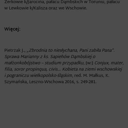
Żerkowie k/Jarocina, pałacu Dąmbskich w Toruniu, pałacu
w Lewkowie k/Kalisza oraz we Wschowie.
Więcej:
Pietrzak J.,
„Zbrodnia to niesłychana, Pani zabiła Pana”.
Sprawa Marianny z ks. Sapiehów Dąmbskiej o
małżonkobójstwo − studium przypadku
, [w:]
Conjux, mater,
filia, soror propinqua, civis… Kobieta na ziemi wschowskiej
i pograniczu wielkopolsko-śląskim
, red. M. Małkus, K.
Szymańska, Leszno-Wschowa 2016, s. 249-281.