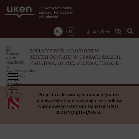
Uniwersytet Komisji
Edukacji Narodowej
w Krakowie
PL
EN
KOBIECY DWÓR SZLACHECKI W
RZECZYPOSPOLITEJ W CZASACH SASKICH.
STRUKTURA, LUDZIE, KULTURA, FUNKCJE.
Projekt realizowany w ramach grantu
badawczego finansowanego ze środków
Narodowego Centrum Nauki nr UMO-
2021/41/B/HS3/00253