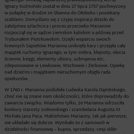
Ignacego. Według najbardziej prawdopodobnej wersji
Ignacy Koźmiński został w dniu 27 lipca 1757 pochwycony
w pułapkę w drodze ze Sławina do Ołoboku i posiekany
szablami. Domyślano się z czyjej inspiracji doszło do
zabójstwa szlachcica i proces przeciwko Mariannie
rozpoczął się w sądzie ziemskim kaliskim a później przed
Trybunałem Piotrkowskim. Dzięki wsparciu swoich
krewnych Sapiehów Marianna uniknęła kary i przejęła cały
majątek ruchomy Ignacego, w tym srebra, klejnoty, obicia
ścienne, księgi, elementy ubioru, uzbrojenia etc.
zdeponowane w Lewkowie, Wschowie i Żerkowie. Opiekę
nad dziećmi i majątkiem nieruchomym objęła rada
opiekunów.
W 1760 r. Marianna poślubiła Ludwika Karola Dąmbskiego,
choć nie są znane nam okoliczności, które doprowadziły do
zawarcia związku. Wiadomo tylko, że Marianna odrzuciła
konkury starosty ziołowskiego i szambelana Augusta III
Michała Jana Paca. Małżeństwo Marianny, tak jak pierwsze,
nie układało się dobrze. Wynikało to z samowoli w
działalności finansowej – kupna, sprzedaży, cesji dóbr