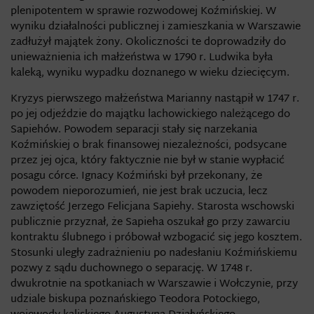
plenipotentem w sprawie rozwodowej Koźmińskiej. W
wyniku działalności publicznej i zamieszkania w Warszawie
zadłużył majątek żony. Okoliczności te doprowadziły do
unieważnienia ich małżeństwa w 1790 r. Ludwika była
kaleką, wyniku wypadku doznanego w wieku dziecięcym.
Kryzys pierwszego małżeństwa Marianny nastąpił w 1747 r.
po jej odjeździe do majątku lachowickiego należącego do
Sapiehów. Powodem separacji stały się narzekania
Koźmińskiej o brak finansowej niezależności, podsycane
przez jej ojca, który faktycznie nie był w stanie wypłacić
posagu córce. Ignacy Koźmiński był przekonany, że
powodem nieporozumień, nie jest brak uczucia, lecz
zawziętość Jerzego Felicjana Sapiehy. Starosta wschowski
publicznie przyznał, że Sapieha oszukał go przy zawarciu
kontraktu ślubnego i próbował wzbogacić się jego kosztem.
Stosunki uległy zadrażnieniu po nadesłaniu Koźmińskiemu
pozwy z sądu duchownego o separację. W 1748 r.
dwukrotnie na spotkaniach w Warszawie i Wołczynie, przy
udziale biskupa poznańskiego Teodora Potockiego,