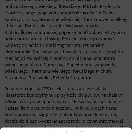
wojewody kaliskiego Augustyna Działyńskiego,
podkanclerzego wielkiego litewskiego Michała Fryderyka
Czartoryskiego, wojewody smoleńskiego Piotra Pawła
Sapiehy oraz wojewodziny wileńskiej i hetmanowej wielkiej
litewskiej Franciszki Urszuli z Wiśniowieckich
Radziwiłłowej, starano się pogodzić małżonków. W wyniku
braku porozumienia biskup Potocki, chcąc przymusić
Sapiehę do oddania córki zagroził mu rzuceniem
ekskomuniki. Starostwa wschowski raz jeszcze sięgnął po
mediację i zwrócił się o pomoc do biskupa koadiutora
wileńskiego Józefa Stanisława Sapiehy oraz wojewody
wileńskiego i hetmana wielkiego litewskiego Michała
Kazimierza Radziwiłła „Rybeńko” o pomoc.
Po śmierci ojca w 1750 r. Marianna zamieszkała w
klasztorze benedyktynek przy kościele pw. św. Michała w
Wilnie a rok później przybyła do Nieświeża na spotkanie z
Radziwiłłem oraz swoim mężem. Po kilku dniach narad
oraz obrzucania się przez małżonków przekleństwami,
doszło do długo wyczekiwanej zgody, o czym informował
Radziwiłł w swoim diariuszu: „Tandem dziś pogodził Jej Mść