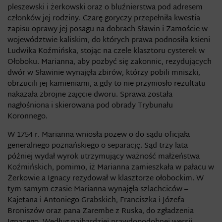
pleszewski i żerkowski oraz o bluźnierstwa pod adresem
członków jej rodziny. Czarę goryczy przepełniła kwestia
zapisu oprawy jej posagu na dobrach Sławin i Zamoście w
województwie kaliskim, do których prawa podnosiła ksieni
Ludwika Koźmińska, stojąc na czele klasztoru cysterek w
Ołoboku. Marianna, aby pozbyć się zakonnic, rezydujących
dwór w Sławinie wynajęła zbirów, którzy pobili mniszki,
obrzucili jej kamieniami, a gdy to nie przyniosło rezultatu
nakazała zbrojne zajęcie dworu. Sprawa została
nagłośniona i skierowana pod obrady Trybunału
Koronnego.
W 1754 r. Marianna wniosła pozew o do sądu oficjała
generalnego poznańskiego o separację. Sąd trzy lata
później wydał wyrok utrzymujący ważność małżeństwa
Koźmińskich, pomimo, iż Marianna zamieszkała w pałacu w
Żerkowie a Ignacy rezydował w klasztorze ołobockim. W
tym samym czasie Marianna wynajęła szlachciców –
Kajetana i Antoniego Grabskich, Franciszka i Józefa
Broniszów oraz pana Zarembe z Ruska, do zgładzenia