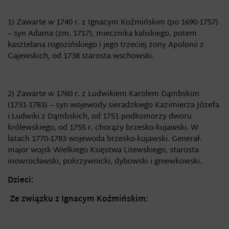
1) Zawarte w 1740 r. z Ignacym Koźmińskim (po 1690-1757)
– syn Adama (zm. 1717), miecznika kaliskiego, potem
kasztelana rogozińskiego i jego trzeciej żony Apolonii z
Gajewskich, od 1738 starosta wschowski.
2) Zawarte w 1760 r. z Ludwikiem Karolem Dąmbskim
(1731-1783) – syn wojewody sieradzkiego Kazimierza Józefa
i Ludwiki z Dąmbskich, od 1751 podkomorzy dworu
królewskiego, od 1755 r. chorąży brzesko-kujawski. W
latach 1770-1783 wojewoda brzesko-kujawski. Generał-
major wojsk Wielkiego Księstwa Litewskiego, starosta
inowrocławski, pokrzywnicki, dybowski i gniewkowski.
Dzieci:
Ze związku z Ignacym Koźmińskim: