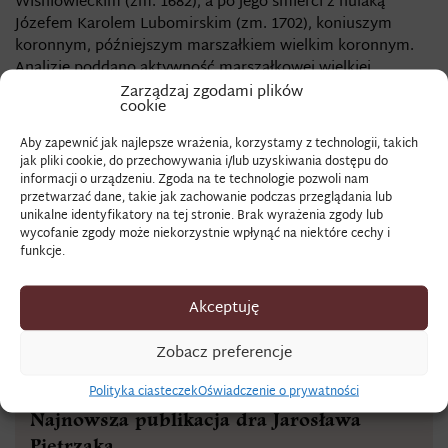
Wiśniowieckim (zm. 1682), a po jego śmierci z hulaką
Józefem Karolem Lubomirskim (zm. 1702), koniuszym
koronnym, późniejszym marszałkiem wielkim koronnym.
Analizie poddano aktywność marszałkowej wielkiej
koronnej, uwzględniając różnorakie czynniki, które
Zarządzaj zgodami plików
cookie
przełożyły się na kondycję odziedziczonego majątku.
Wskazane zostały mechanizmy funkcjonowania jej
Aby zapewnić jak najlepsze wrażenia, korzystamy z technologii, takich
prywatnego dworu, rekrutowania służby, nadzorowaniu
jak pliki cookie, do przechowywania i/lub uzyskiwania dostępu do
bieżących spraw. Przeprowadzone badania stanowią
informacji o urządzeniu. Zgoda na te technologie pozwoli nam
przetwarzać dane, takie jak zachowanie podczas przeglądania lub
kolejny przyczynek do rozpoznania zagadnienia
unikalne identyfikatory na tej stronie. Brak wyrażenia zgody lub
formowania się i funkcjonowania prywatnych dworów
wycofanie zgody może niekorzystnie wpłynąć na niektóre cechy i
kobiecych na przełomie XVII i XVIII w.
funkcje.
LINK DO ARTYKUŁU
Akceptuję
Zobacz preferencje
AKTUALNOŚCI
Polityka ciasteczek
Oświadczenie o prywatności
Najnowsza publikacja dra Jarosława
Pietrzaka