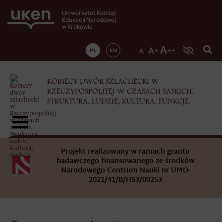
Uniwersytet Komisji
Edukacji Narodowej
w Krakowie
PL
EN
KOBIECY DWÓR SZLACHECKI W
RZECZYPOSPOLITEJ W CZASACH SASKICH.
STRUKTURA, LUDZIE, KULTURA, FUNKCJE.
Projekt realizowany w ramach grantu
badawczego finansowanego ze środków
Narodowego Centrum Nauki nr UMO-
2021/41/B/HS3/00253