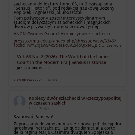
zachęcamy do lektury tomu 63, nr 2 czasopisma
"Sensus Historie", pod redakcją naukową Bożeny
Popiołek i Agnieszki Jakuboszczak.
Tom poświęcony został interdyscyplinarnym
studiom dotyczącym szlacheckich i magnackich
dworów prywatnych w epoce nowożytnej.
#NCN
#women
'scourt
#kobiecydwórszlachecki
pressto.amu.edu.pl/index.php/sh/issue/view/3349?
fbclid=IwY2xjawS4cStleHRuA2FlbQIxMQBic
...
See More
Vol. 63 No. 2 (2026): The World of the Ladies’
Court in the Modern Era | Sensus Historiae
pressto.amu.edu.pl
View on Facebook
·
Share
Kobiecy dwór szlachecki w Rzeczypospolitej
w czasach saskich
1 month ago
Szanowni Państwo!
Zapraszamy do zapoznania się z nową publikacją dra
Jarosława Pietrzaka pt. "La quotidianità alla corte
della regina Maria Casimira d’Arquien Sobieska a