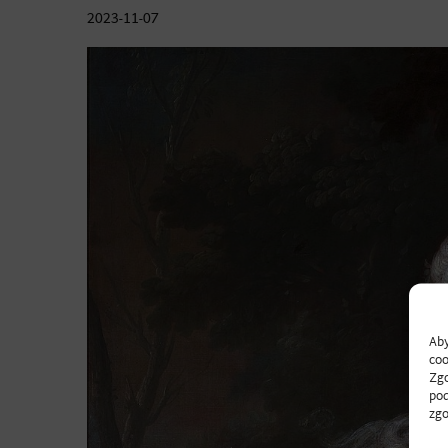
2023-11-07
Aby
coo
Zgo
pod
zgo