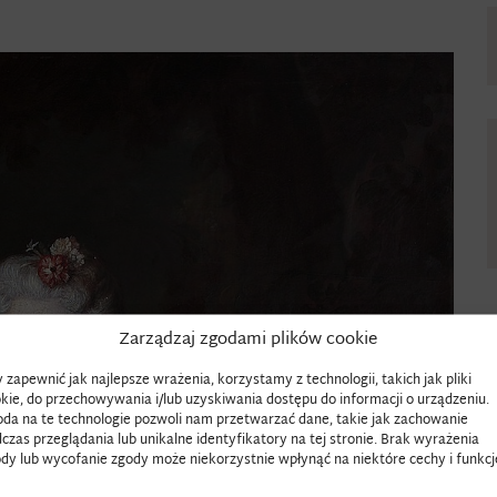
Zarządzaj zgodami plików cookie
 zapewnić jak najlepsze wrażenia, korzystamy z technologii, takich jak pliki
kie, do przechowywania i/lub uzyskiwania dostępu do informacji o urządzeniu.
da na te technologie pozwoli nam przetwarzać dane, takie jak zachowanie
czas przeglądania lub unikalne identyfikatory na tej stronie. Brak wyrażenia
dy lub wycofanie zgody może niekorzystnie wpłynąć na niektóre cechy i funkcj