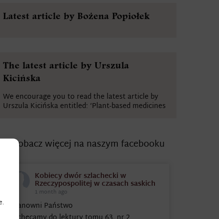
Latest article by Bożena Popiołek
The latest article by Urszula
Kicińska
We encourage you to read the latest article by
Urszula Kicińska entitled: ‘Plant-based medicines
Zobacz więcej na naszym facebooku
Kobiecy dwór szlachecki w
Rzeczypospolitej w czasach saskich
1 month ago
e.
Szanowni Państwo
zachęcamy do lektury tomu 63, nr 2