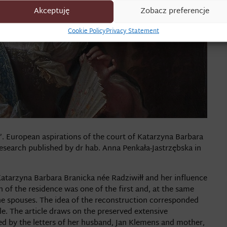
Akceptuję
Zobacz preferencje
Cookie Policy
Privacy Statement
”. European aspirations of the court of Katarzyna Barbara
 research published by dr hab. Anna Penkała-Jastrzębska in
 Katarzyna Barbara Branicka née Radziwiłł and her influence
n of the residence was one of the first and, at the same
he spouses. The idea of the reconstruction corresponded
e. The article draws on the preserved extensive
 by the letters of her husband, Jan Klemens and mother,