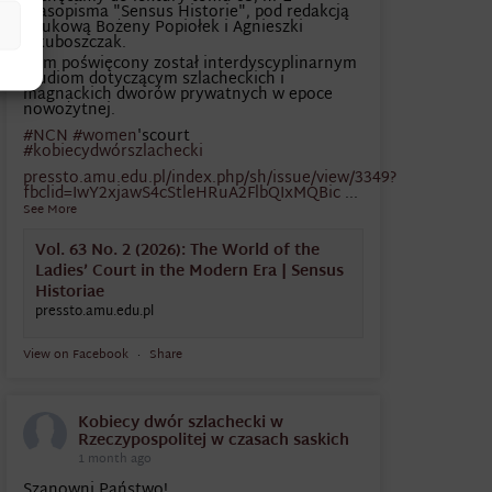
czasopisma "Sensus Historie", pod redakcją
naukową Bożeny Popiołek i Agnieszki
Jakuboszczak.
Tom poświęcony został interdyscyplinarnym
studiom dotyczącym szlacheckich i
magnackich dworów prywatnych w epoce
nowożytnej.
#NCN
#women
'scourt
#kobiecydwórszlachecki
pressto.amu.edu.pl/index.php/sh/issue/view/3349?
fbclid=IwY2xjawS4cStleHRuA2FlbQIxMQBic
...
See More
Vol. 63 No. 2 (2026): The World of the
Ladies’ Court in the Modern Era | Sensus
Historiae
pressto.amu.edu.pl
View on Facebook
·
Share
Kobiecy dwór szlachecki w
Rzeczypospolitej w czasach saskich
1 month ago
Szanowni Państwo!