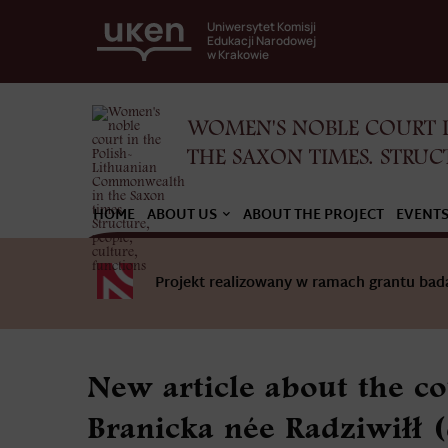
Uniwersytet Komisji
Edukacji Narodowej
w Krakowie
WOMEN'S NOBLE COURT 
THE SAXON TIMES. STRUC
HOME
ABOUT US
ABOUT THE PROJECT
EVENT
Projekt realizowany w ramach grantu b
New article about the c
Branicka née Radziwiłł 