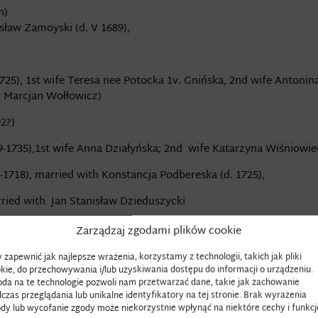
n)
sław Zamoyski (d. V 1689),
725), 1st wife Teresa nee Potocka 1v. Gnińska, 2nd wife Antoni
d Marcjan Wołłowicz)
92?)
9-1735),1st wife Anna Działyńska; 2nd wife Katarzyna Wiśniowi
-1718), married with Konstancja Podbereska (d. 1725),
ried with Jan Stanisław Dzieduszycki
Zarządzaj zgodami plików cookie
arcin Zdzisław Zamoyski resided mainly in Zamość, taking care 
 zapewnić jak najlepsze wrażenia, korzystamy z technologii, takich jak pliki
amoyska often visited the royal court of Maria Kazimiera and Joh
kie, do przechowywania i/lub uzyskiwania dostępu do informacji o urządzeniu.
da na te technologie pozwoli nam przetwarzać dane, takie jak zachowanie
d first by her father Jan Gniński, Vice-Chancellor of the Crown, a
czas przeglądania lub unikalne identyfikatory na tej stronie. Brak wyrażenia
 Treasurer of the Crown and often accompanied the king. Zamoy
dy lub wycofanie zgody może niekorzystnie wpłynąć na niektóre cechy i funkcj
Anna Franciszka to take over the entire estate and the lands of