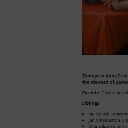
Zamoyska Anna Franci
the steward of Zamo
Parents
: Dorota Jaskó
Siblings
:
Jan Gniński, marrie
Jan Chryzostom Gni
Władysław Gniński;