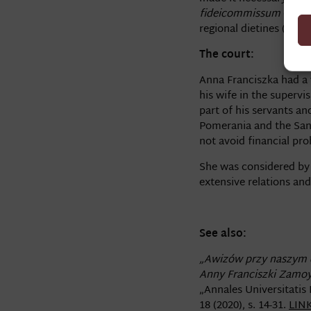
fideicommissum
(pol.
regional dietines (pol.
s
The court:
Anna Franciszka had a 
his wife in the supervis
part of his servants a
Pomerania and the Sand
not avoid financial pr
She was considered by 
extensive relations and
See also:
„Awizów przy naszym d
Anny Franciszki Zamoys
„Annales Universitatis
18 (2020), s. 14-31.
LIN