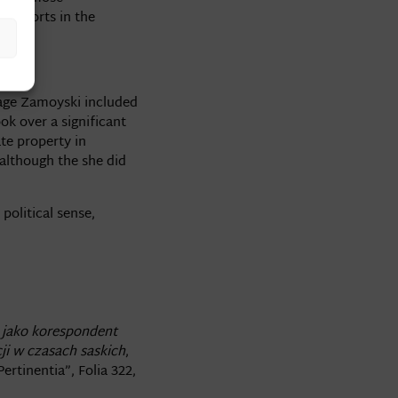
c efforts in the
iage Zamoyski included
ook over a significant
te property in
although the she did
olitical sense,
 jako korespondent
ji w czasach saskich
,
rtinentia”, Folia 322,