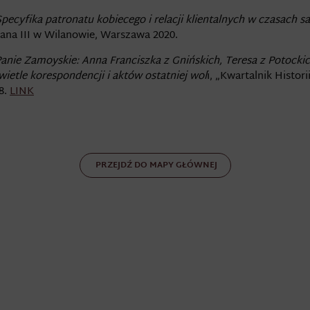
 Specyfika patronatu kobiecego i relacji klientalnych w czasach s
ana III w Wilanowie, Warszawa 2020.
anie Zamoyskie: Anna Franciszka z Gnińskich, Teresa z Potockich
wietle korespondencji i aktów ostatniej wol
i, „Kwartalnik Histori
38.
LINK
PRZEJDŹ DO MAPY GŁÓWNEJ