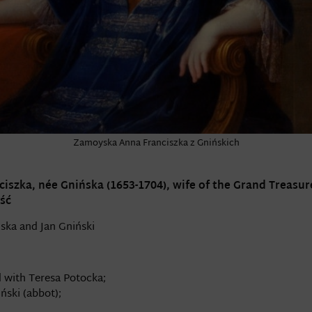
Zamoyska Anna Franciszka z Gnińskich
szka, née Gnińska (1653-1704), wife of the Grand Treasur
ść
lska and Jan Gniński
d with Teresa Potocka;
ński (abbot);