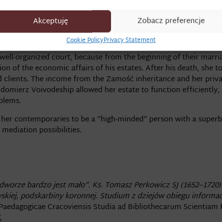
ordynacja
) and the fortress itself, which required many diplomati
ejmiki
) and the royal court.
Akceptuję
Zobacz preferencje
Cookie Policy
Privacy Statement
well-organized court, because from the beginning of their marr
ion of the economic affairs of his estates. After his death, she t
nd clients. The income from the Zamość inheritance and her priva
omierz Voivodeship allowed her estate to function efficiently, 
oblems.
her contemporaries to be a “high-minded” person with a superb p
 mediation possibilities.
worze bardzo jest mało”. Ks. Tomasz Perkowicz SJ (1652–1720)
kiej, podskarbiny koronnej. Studium z dziejów obiegu informac
 Paedagogicae Cracoviensis Studia ad Bibliothecarum Scientiam Pe
K